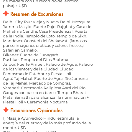
de madera con un recorrido del exótico
paisaje. U$D
Resumen de Excursiones
Delhi: City Tour Vieja y Nueva Delhi. Mezquita
Jamma Masjid. Fuerte Rojo. Rajghat y Casa de
Mahatma Gandhi. Casa Presidencial. Puerta
de la India. Templo de Loto. Templo de Sikh.
Mandawa: Onasteri del Shekawati (famosos
por su imágenes eróticas y colores frescos).
Safari en Camello.
Bikaner: Fuerte de Junagarh.
Pushkar: Templo del Dios Brahma.
Jaipur: Fuerte Amber. Palacio de Agua. Palacio
de los Vientos y de la Ciudad. Ciudad
Fantasma de Fatehpur y Fiesta Holi.
Agra: Taj Mahal. Fuerte de Agra. Río Jamuna
de Taj Mahal. Mercado de Compras.
Varanasi: Ceremonia Religiosa Aarti del Río
Ganges con paseo en barco. Templo Bharat
Mata. Sarnath para alcanzar la iluminación +
Fiesta Holi y Ceremonia Nocturna.
Excursiones Opcionales
1) Masaje Ayurvédico Hindú, estimula la
energía del cuerpo y de lo más profundo de la
mente: U$D