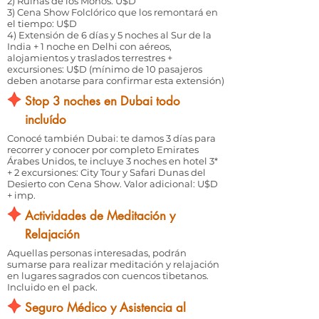
2) Ruinas de los Monos: U$D
3) Cena Show Folclórico que los remontará en
el tiempo: U$D
4) Extensión de 6 días y 5 noches al Sur de la
India + 1 noche en Delhi con aéreos,
alojamientos y traslados terrestres +
excursiones: U$D (mínimo de 10 pasajeros
deben anotarse para confirmar esta extensión)
Stop 3 noches en Dubai todo
incluído
Conocé también Dubai: te damos 3 días para
recorrer y conocer por completo Emirates
Árabes Unidos, te incluye 3 noches en hotel 3*
+ 2 excursiones: City Tour y Safari Dunas del
Desierto con Cena Show. Valor adicional: U$D
+ imp.
Actividades de Meditación y
Relajación
Aquellas personas interesadas, podrán
sumarse para realizar meditación y relajación
en lugares sagrados con cuencos tibetanos.
Incluido en el pack.
Seguro Médico y Asistencia al