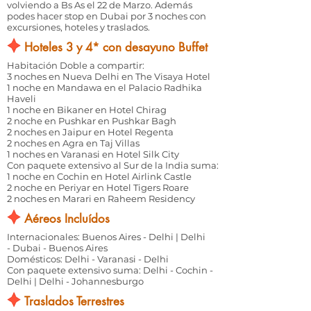
volviendo a Bs As el 22 de Marzo. Además
podes hacer stop en Dubai por 3 noches con
excursiones, hoteles y traslados.
Hoteles 3 y 4* con desayuno Buffet
Habitación Doble a compartir:
3 noches en Nueva Delhi en
The Visaya Hotel
1 noche en Mandawa en el
Palacio Radhika
Haveli
1 noche en Bikaner en
Hotel Chirag
2 noche en Pushkar en
Pushkar Bagh
2 noches en Jaipur en
Hotel Regenta
2 noches en Agra en
Taj Villas
1 noches en Varanasi en
Hotel Silk City
Con paquete extensivo al Sur de la India suma:
1 noche en Cochin en
Hotel Airlink Castle
2 noche en Periyar en
Hotel Tigers Roare
2 noches en Marari en
Raheem Residency
Aéreos Incluídos
Internacionales: Buenos Aires - Delhi | Delhi
- Dubai - Buenos Aires
Domésticos: Delhi - Varanasi - Delhi
Con paquete extensivo suma: Delhi - Cochin -
Delhi | Delhi - Johannesburgo
Traslados Terrestres