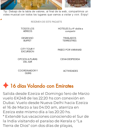
Tip: Debajo de la tabla de valores, al final de la web, compartimos un
video musical con todos los lugares que vamos a visitar y vivir. Enjoy!
RESÚMEN DE ESTE PAQUETE
TODOS LOS
HOTELES 3 y 4* doble a
AÉREOS
compartir
DESAYUNO
TRASLADOS
BUFFET
TERRESTRES
CITY TOUR Y
PASEO POR VARANASI
EXCURSION
OPCION A PLAYAS
CENA DESPEDIDA
DEL SUR
COORDINADOR Y
ACTIVIDADES
GUÍAS
16 días Volando con Emirates
Salida desde Ezeiza el Domingo 1ero de Marzo
vuelo EK248 de las 22:20 hs con conexión en
Dubai. Vuelo desde Nueva Delhi hacia Ezeiza
el 16 de Marzo a las 04:00 am, aterriza en
Ezeiza este mismo día a las 20:20 hs.
* Extendé tus vacaciones conociendo el Sur de
la India visitando el paraíso de Kerala o "La
Tierra de Dios" con dos días de playas,