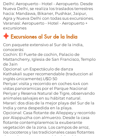
Delhi: Aeropuerto - Hotel - Aeropuerto. Desde
Nueva Delhi, se realiza los traslados terrestres
hacia: Mandawa, Bikaner, Pushkar, Jaipur,
Agra y Nueva Delhi con todas sus excursiones.
Varanasi: Aeropuerto - Hotel - Aeropuerto +
excursiones
Excursiones al Sur de la India
Con paquete extensivo al Sur de la india,
conocerás:
Cochín: El Fuerte de cochin, Palacio de
Mattancherry, Iglesia de San Francisco, Templo
de Jain
Opcional: un Espectáculo de danza
Kathakali super recomendable (traduccion al
inglés únicamente).U$D 50
Periyar: visita y recorrido en coches 4x4 con
vistas panoramicas por el Parque Nacional
Periyar y Reserva Natural de Tigre, observando
animales salvajes en su hábitat natural.
Marari: dos días de la mejor playa del Sur de la
India y cena despedida en la playa.
Opcional: Casa flotante de Alleppey y recorrido
por Alappuzha con almuerzo. Desde la casa
flotante contemplaremos la exuberante
vegetación de la zona. Los campos de arroz,
los cocoteros y las tradicionales casas flotantes