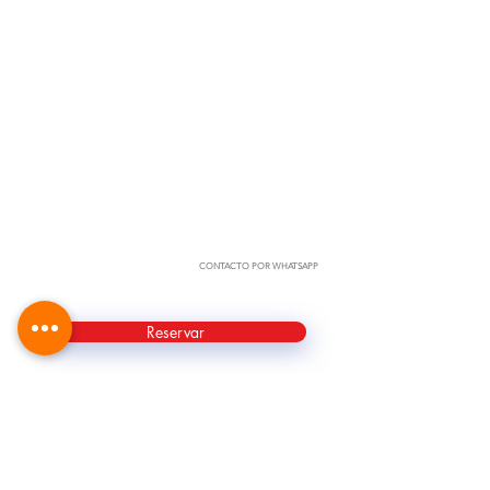
CONTACTO POR WHATSAPP
Reservar
1 formulario por persona. Una vez confirmada la vacante vía
email, tenés 3 días para efectivizar tu reserva.
INFORMACIÓN COMPLEMENTARIA
En el caso que viajen amigos, parejas o grupos familiares, se debe enviar 1
formulario por persona y cada formulario debe contener
diferente correo
electrónico y número de celular con servicio de whatsapp.