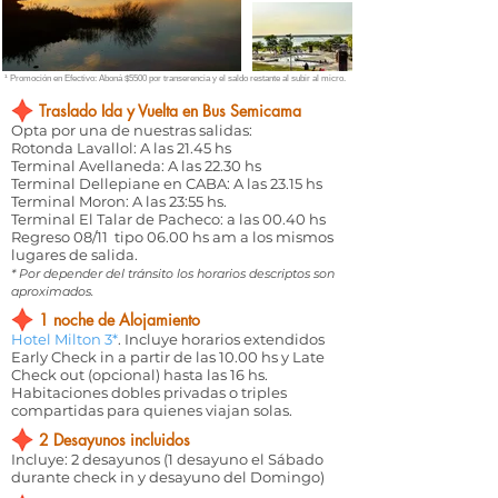
¹ Promoción en Efectivo: Aboná $5500 por transerencia y el saldo restante al subir al micro.
Traslado Ida y Vuelta en Bus Semicama
Opta por una de nuestras salidas:
Rotonda Lavallol: A las 21.45 hs
Terminal Avellaneda: A las 22.30 hs
Terminal Dellepiane en CABA: A las 23.15 hs
Terminal Moron: A las 23:55 hs.
Terminal El Talar de Pacheco: a las 00.40 hs
Regreso 08/11 tipo 06.00 hs am a los mismos
lugares de salida.
* Por depender del tránsito los horarios descriptos son
aproximados.
1 noche de Alojamiento
Hotel Milton 3*
. Incluye horarios extendidos
Early Check in a partir de las 10.00 hs y Late
Check out (opcional) hasta las 16 hs.
Habitaciones dobles privadas o triples
compartidas para quienes viajan solas.
2 Desayunos incluidos
Incluye: 2 desayunos (1 desayuno el Sábado
durante check in y desayuno del Domingo)